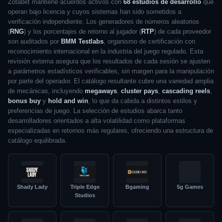
Zotabet mantiene acuerdos activos con
68 estudios de desarrollo
que
operan bajo licencia y cuyos sistemas han sido sometidos a
verificación independiente. Los generadores de números aleatorios
(
RNG
) y los porcentajes de retorno al jugador (
RTP
) de cada proveedor
son auditados por
BMM Testlabs
, organismo de certificación con
reconocimiento internacional en la industria del juego regulado. Esta
revisión externa asegura que los resultados de cada sesión se ajusten
a parámetros estadísticos verificables, sin margen para la manipulación
por parte del operador. El catálogo resultante cubre una variedad amplia
de mecánicas, incluyendo
megaways
,
cluster pays
,
cascading reels
,
bonus buy
y
hold and win
, lo que da cabida a distintos estilos y
preferencias de juego. La selección de estudios abarca tanto
desarrolladores orientados a alta volatilidad como plataformas
especializadas en retornos más regulares, ofreciendo una estructura de
catálogo equilibrada.
Shady Lady
Triple Edge
Bgaming
5g Games
Studios