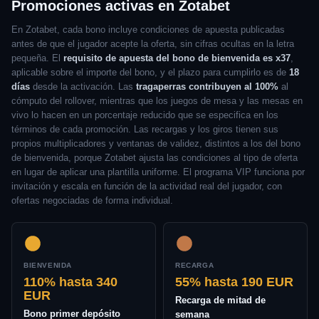
Promociones activas en Zotabet
En Zotabet, cada bono incluye condiciones de apuesta publicadas
antes de que el jugador acepte la oferta, sin cifras ocultas en la letra
pequeña. El
requisito de apuesta del bono de bienvenida es x37
,
aplicable sobre el importe del bono, y el plazo para cumplirlo es de
18
días
desde la activación. Las
tragaperras contribuyen al 100%
al
cómputo del rollover, mientras que los juegos de mesa y las mesas en
vivo lo hacen en un porcentaje reducido que se especifica en los
términos de cada promoción. Las recargas y los giros tienen sus
propios multiplicadores y ventanas de validez, distintos a los del bono
de bienvenida, porque Zotabet ajusta las condiciones al tipo de oferta
en lugar de aplicar una plantilla uniforme. El programa VIP funciona por
invitación y escala en función de la actividad real del jugador, con
ofertas negociadas de forma individual.
BIENVENIDA
RECARGA
110% hasta 340
55% hasta 190 EUR
EUR
Recarga de mitad de
Bono primer depósito
semana