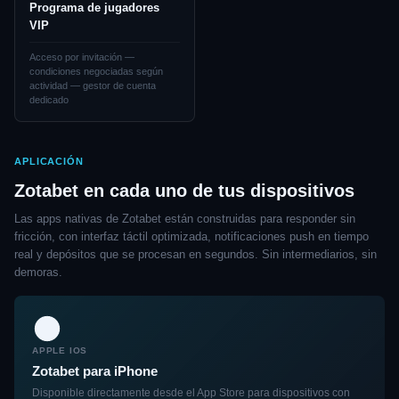
Programa de jugadores
VIP
Acceso por invitación —
condiciones negociadas según
actividad — gestor de cuenta
dedicado
APLICACIÓN
Zotabet en cada uno de tus dispositivos
Las apps nativas de Zotabet están construidas para responder sin
fricción, con interfaz táctil optimizada, notificaciones push en tiempo
real y depósitos que se procesan en segundos. Sin intermediarios, sin
demoras.
APPLE IOS
Zotabet para iPhone
Disponible directamente desde el App Store para dispositivos con