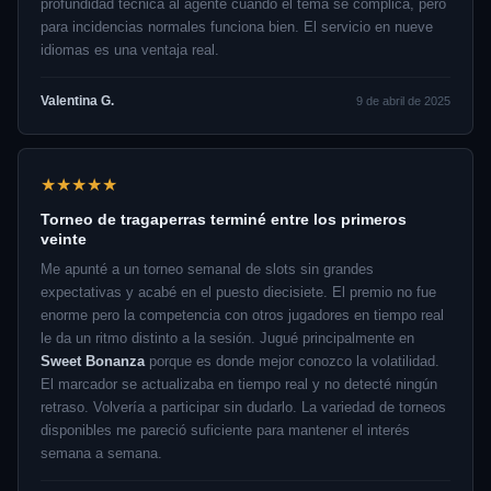
profundidad técnica al agente cuando el tema se complica, pero
para incidencias normales funciona bien. El servicio en nueve
idiomas es una ventaja real.
Valentina G.
9 de abril de 2025
★★★★★
Torneo de tragaperras terminé entre los primeros
veinte
Me apunté a un torneo semanal de slots sin grandes
expectativas y acabé en el puesto diecisiete. El premio no fue
enorme pero la competencia con otros jugadores en tiempo real
le da un ritmo distinto a la sesión. Jugué principalmente en
Sweet Bonanza
porque es donde mejor conozco la volatilidad.
El marcador se actualizaba en tiempo real y no detecté ningún
retraso. Volvería a participar sin dudarlo. La variedad de torneos
disponibles me pareció suficiente para mantener el interés
semana a semana.