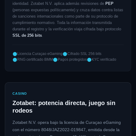
identidad. Zotabet N.V. aplica además revisiones de
PEP
(personas expuestas políticamente) y cruza datos contra listas
de sanciones internacionales como parte de su protocolo de
cumplimiento normativo. Toda la información transmitida
durante el registro y la verificación viaja cifrada bajo protocolo
SSL de 256 bits
.
Licencia Curaçao eGaming
Cifrado SSL 256 bits
RNG certificado BMM
Pagos protegidos
KYC verificado
CASINO
Zotabet: potencia directa, juego sin
rodeos
Zotabet N.V. opera bajo la licencia de Curaçao eGaming
con el número 8048/JAZ2022-019847, emitida desde la