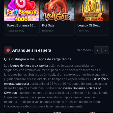
Sweet Bonanza 1000
Koi Gate
Legacy Of Dead
Pragmatic Play
Habanero
Play'n GO
Arranque sin espera
‹
›
Ver todos
Qué distingue a los juegos de carga rápida
Los
juegos de descarga rápida
están optimizados para iniciar en
segundos, con archivos de menor peso que no sacrifican mecánicas ni
funciones bonus. Son la opción habitual en conexiones móviles o cuando el
jugador prefiere acceso directo sin tiempos de espera visibles. El
RTP típico
en esta categoría
oscila entre el 94 % y el 97 %, dentro del rango estándar
de las tragaperras modernas. Títulos como
Gems Bonanza
o
Gates of
Olympus
mantienen motores de alta volatilidad dentro de un formato ligero,
lo que demuestra que el peso reducido no implica una experiencia
recortada. En dispositivos de gama media o redes con ancho de banda
limitado, esta selección ofrece la ventaja más consistente.