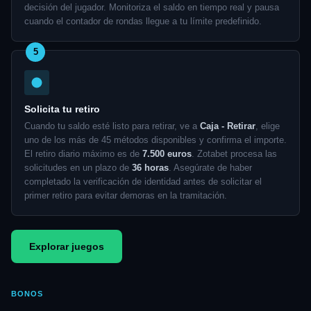
decisión del jugador. Monitoriza el saldo en tiempo real y pausa
cuando el contador de rondas llegue a tu límite predefinido.
5
Solicita tu retiro
Cuando tu saldo esté listo para retirar, ve a
Caja - Retirar
, elige
uno de los más de 45 métodos disponibles y confirma el importe.
El retiro diario máximo es de
7.500 euros
. Zotabet procesa las
solicitudes en un plazo de
36 horas
. Asegúrate de haber
completado la verificación de identidad antes de solicitar el
primer retiro para evitar demoras en la tramitación.
Explorar juegos
BONOS