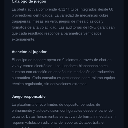
Catálogo de juegos
La oferta activa comprende 4.317 títulos integrados desde 68
proveedores certificados. La variedad de mecánicas cubre
tragaperras, mesas en vivo, juegos de mesa clásicos y
formatos de alta volatilidad. Las auditorías de RNG garantizan
que cada resultado responde a parámetros verificados
externamente.
Atención al jugador
El equipo de soporte opera en 9 idiomas a través de chat en
vivo y correo electrónico. Los jugadores hispanohablantes
cuentan con atención en español sin mediación de traducción
automática. Cada consulta es gestionada por el mismo equipo
técnico-regulatorio, sin derivaciones externas.
Juego responsable
La plataforma ofrece límites de depósito, períodos de
enfriamiento y autoexclusión configurables desde el panel de
usuario. Estas herramientas se activan de forma inmediata sin
requerir validación adicional del soporte. Zotabet trata el