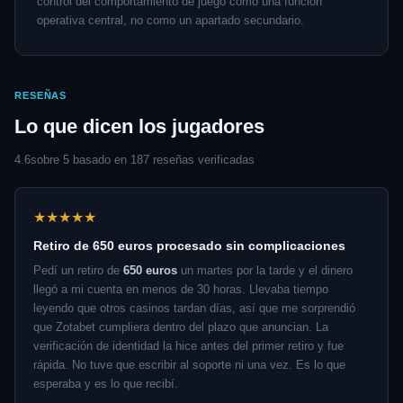
control del comportamiento de juego como una función
operativa central, no como un apartado secundario.
RESEÑAS
Lo que dicen los jugadores
4.6
sobre 5 basado en 187 reseñas verificadas
★★★★★
Retiro de 650 euros procesado sin complicaciones
Pedí un retiro de
650 euros
un martes por la tarde y el dinero
llegó a mi cuenta en menos de 30 horas. Llevaba tiempo
leyendo que otros casinos tardan días, así que me sorprendió
que Zotabet cumpliera dentro del plazo que anuncian. La
verificación de identidad la hice antes del primer retiro y fue
rápida. No tuve que escribir al soporte ni una vez. Es lo que
esperaba y es lo que recibí.